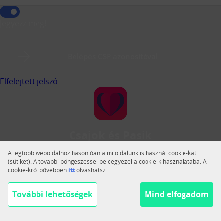
Jegyezz meg!
Belépés CSP azonosítóval
Elfelejtett jelszó
Csajok és Pasik
A Csajok és Pasik a legnagyobb magyar közösségi
A legtöbb weboldalhoz hasonlóan a mi oldalunk is használ cookie-kat
társkereső.
(sütiket). A további böngészéssel beleegyezel a cookie-k használatába. A
cookie-król bővebben
itt
olvashatsz.
Váltás teljes nézetre
Segítség
További lehetőségek
Mind elfogadom