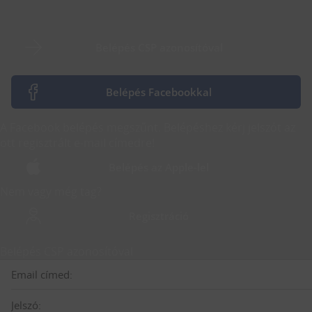
Belépés CSP azonosítóval
Belépés Facebookkal
A Facebook belépés megszűnt. Belépéshez kérj jelszót az
ott regisztrált e-mail címedre!
Belépés az Apple-lel
Nem vagy még tag?
Regisztráció
Belépés CSP azonosítóval
Email címed:
Jelszó: