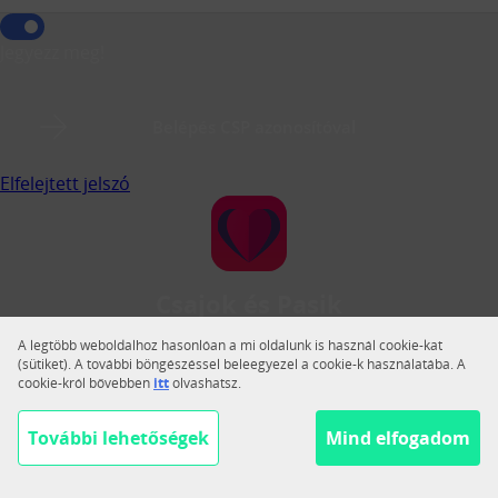
Jegyezz meg!
Belépés CSP azonosítóval
Elfelejtett jelszó
Csajok és Pasik
A Csajok és Pasik a legnagyobb magyar közösségi
A legtöbb weboldalhoz hasonlóan a mi oldalunk is használ cookie-kat
társkereső.
(sütiket). A további böngészéssel beleegyezel a cookie-k használatába. A
cookie-król bővebben
itt
olvashatsz.
Váltás teljes nézetre
Segítség
További lehetőségek
Mind elfogadom