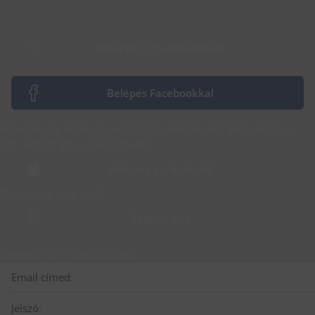
Belépés CSP azonosítóval
Belépés Facebookkal
A Facebook belépés megszűnt. Belépéshez kérj jelszót az
ott regisztrált e-mail címedre!
Belépés az Apple-lel
Nem vagy még tag?
Regisztráció
Belépés CSP azonosítóval
Email címed:
Jelszó: