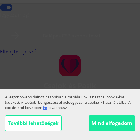
Jegyezz meg!
Belépés CSP azonosítóval
Elfelejtett jelszó
Csajok és Pasik
A Csajok és Pasik a legnagyobb magyar közösségi
A legtöbb weboldalhoz hasonlóan a mi oldalunk is használ cookie-kat
társkereső.
(sütiket). A további böngészéssel beleegyezel a cookie-k használatába. A
cookie-król bővebben
itt
olvashatsz.
Váltás teljes nézetre
Segítség
További lehetőségek
Mind elfogadom