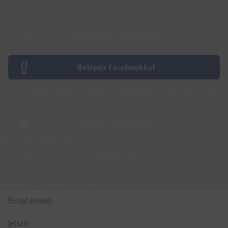
Belépés CSP azonosítóval
Belépés Facebookkal
A Facebook belépés megszűnt. Belépéshez kérj jelszót az
ott regisztrált e-mail címedre!
Belépés az Apple-lel
Nem vagy még tag?
Regisztráció
Belépés CSP azonosítóval
Email címed:
Jelszó: