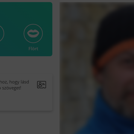
Flört
hoz, hogy lásd
ó szöveget!