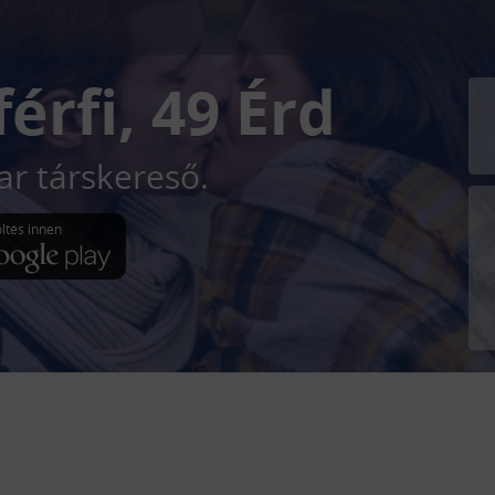
 férfi, 49
Érd
r társkereső.
öltés innen