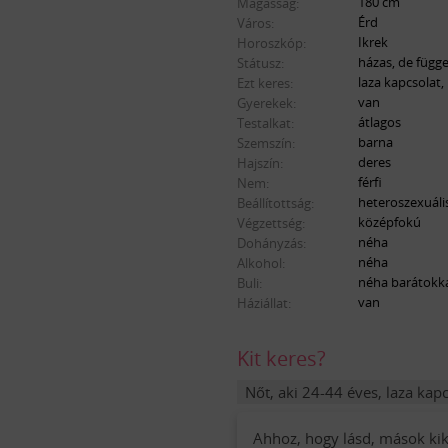
180 cm
Magasság:
Érd
Város:
Ikrek
Horoszkóp:
házas, de függe
Státusz:
laza kapcsolat,
Ezt keres:
van
Gyerekek:
átlagos
Testalkat:
barna
Szemszín:
deres
Hajszín:
férfi
Nem:
heteroszexuáli
Beállítottság:
középfokú
Végzettség:
néha
Dohányzás:
néha
Alkohol:
néha barátokk
Buli:
van
Háziállat:
Kit keres?
Nőt, aki 24-44 éves, laza ka
Ahhoz, hogy lásd, mások kike