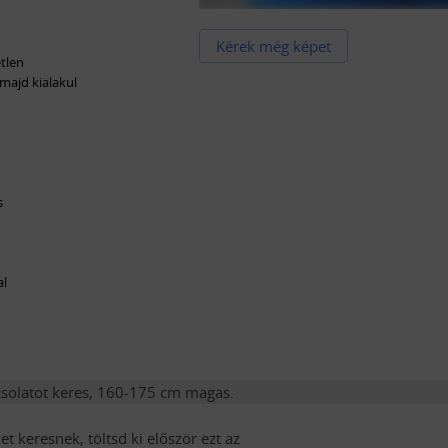
Kérek még képet
tlen
 majd kialakul
s
al
pcsolatot keres, 160-175 cm magas.
t keresnek, töltsd ki először ezt az