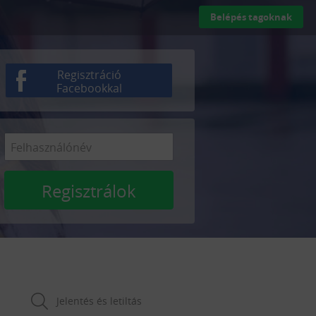
Belépés tagoknak
Regisztráció
Facebookkal
Regisztrálok
Jelentés és letiltás