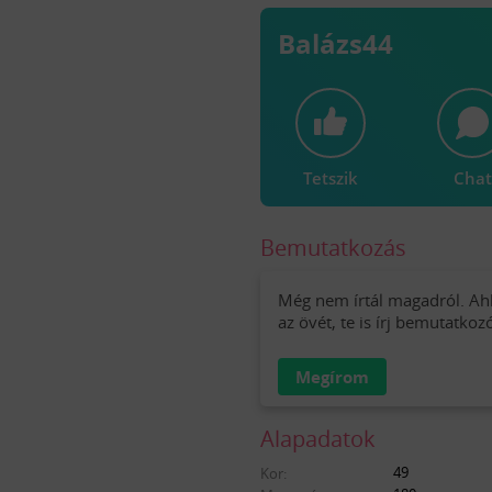
Balázs44
Tetszik
Chat
Bemutatkozás
Még nem írtál magadról. Ah
az övét, te is írj bemutatkoz
Megírom
Alapadatok
49
Kor: