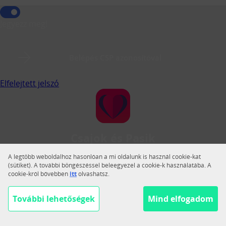
Jegyezz meg!
Belépés CSP azonosítóval
Elfelejtett jelszó
Csajok és Pasik
A Csajok és Pasik a legnagyobb magyar közösségi
A legtöbb weboldalhoz hasonlóan a mi oldalunk is használ cookie-kat
társkereső.
(sütiket). A további böngészéssel beleegyezel a cookie-k használatába. A
cookie-król bővebben
itt
olvashatsz.
Váltás teljes nézetre
Segítség
További lehetőségek
Mind elfogadom