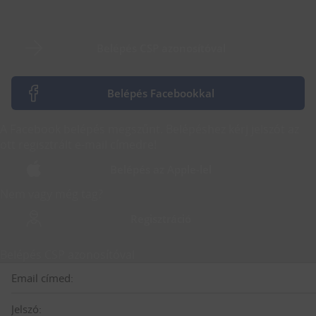
Belépés CSP azonosítóval
Belépés Facebookkal
A Facebook belépés megszűnt. Belépéshez kérj jelszót az
ott regisztrált e-mail címedre!
Belépés az Apple-lel
Nem vagy még tag?
Regisztráció
Belépés CSP azonosítóval
Email címed:
Jelszó: