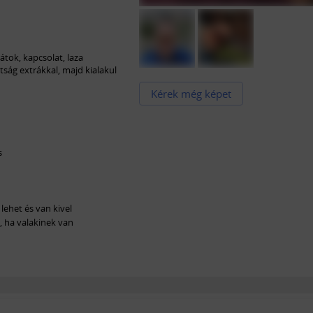
rátok, kapcsolat, laza
tság extrákkal, majd kialakul
Kérek még képet
s
lehet és van kivel
z, ha valakinek van