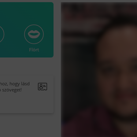
Flört
hoz, hogy lásd
ó szöveget!