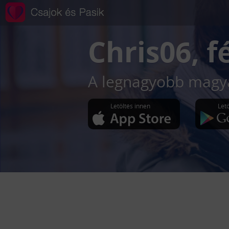
Chris06
, f
A legnagyobb magya
Letöltés innen
Let