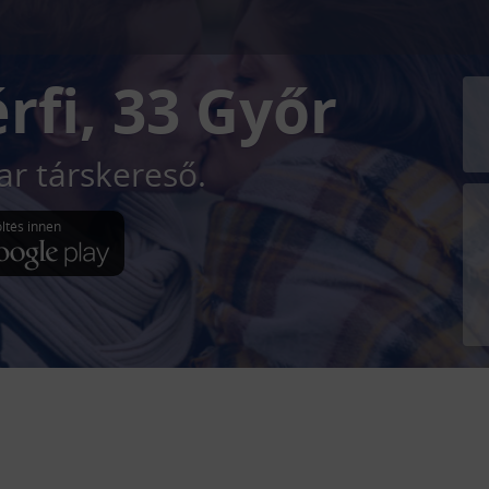
érfi, 33
Győr
r társkereső.
öltés innen