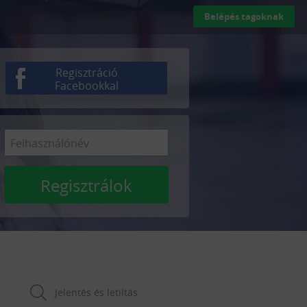
Belépés tagoknak
Regisztráció
Facebookkal
Regisztrálok
Jelentés és letiltás