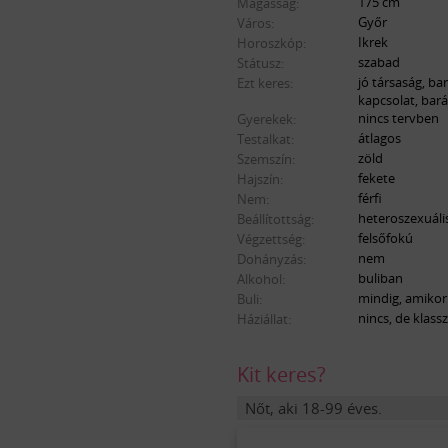
175 cm
Magasság:
Győr
Város:
Ikrek
Horoszkóp:
szabad
Státusz:
jó társaság, ba
Ezt keres:
kapcsolat, bará
nincs tervben
Gyerekek:
átlagos
Testalkat:
zöld
Szemszín:
fekete
Hajszín:
férfi
Nem:
heteroszexuáli
Beállítottság:
felsőfokú
Végzettség:
nem
Dohányzás:
buliban
Alkohol:
mindig, amikor 
Buli:
nincs, de klass
Háziállat:
Kit keres?
Nőt, aki 18-99 éves.