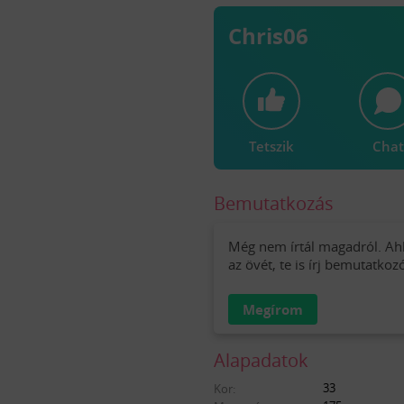
Chris06
Tetszik
Chat
Bemutatkozás
Még nem írtál magadról. Ah
az övét, te is írj bemutatkoz
Megírom
Alapadatok
33
Kor: