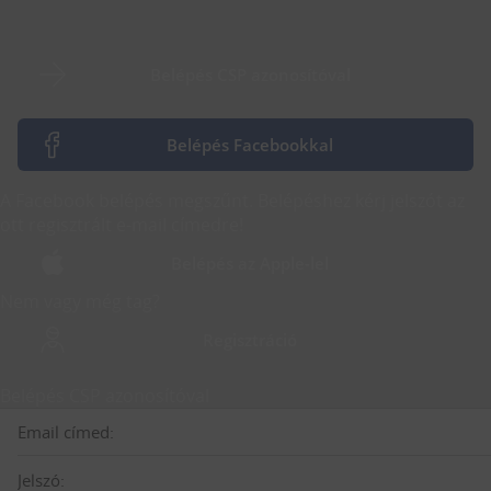
Belépés CSP azonosítóval
Belépés Facebookkal
A Facebook belépés megszűnt. Belépéshez kérj jelszót az
ott regisztrált e-mail címedre!
Belépés az Apple-lel
Nem vagy még tag?
Regisztráció
Belépés CSP azonosítóval
Email címed:
Jelszó: