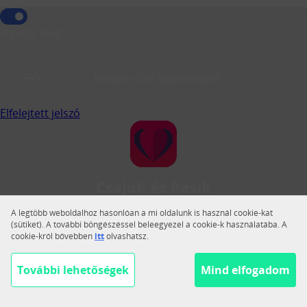
Jegyezz meg!
Belépés CSP azonosítóval
Elfelejtett jelszó
Csajok és Pasik
A Csajok és Pasik a legnagyobb magyar közösségi
A legtöbb weboldalhoz hasonlóan a mi oldalunk is használ cookie-kat
társkereső.
(sütiket). A további böngészéssel beleegyezel a cookie-k használatába. A
cookie-król bővebben
itt
olvashatsz.
Váltás teljes nézetre
Segítség
További lehetőségek
Mind elfogadom