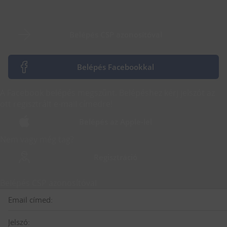
Belépés CSP azonosítóval
Belépés Facebookkal
A Facebook belépés megszűnt. Belépéshez kérj jelszót az
ott regisztrált e-mail címedre!
Belépés az Apple-lel
Nem vagy még tag?
Regisztráció
Belépés CSP azonosítóval
Email címed:
Jelszó: