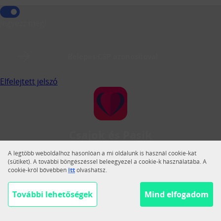
Jegyezz meg!
Belépés CSP azonosítóval
Elfelejtett jelszó
Csajok és Pasik
A Csajok és Pasik a legnagyobb magyar közösségi
A legtöbb weboldalhoz hasonlóan a mi oldalunk is használ cookie-kat
társkereső.
(sütiket). A további böngészéssel beleegyezel a cookie-k használatába. A
cookie-król bővebben
itt
olvashatsz.
Váltás teljes nézetre
Segítség
További lehetőségek
Mind elfogadom