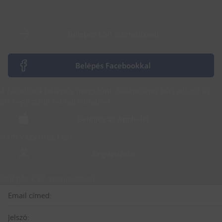
Belépés CSP azonosítóval
Belépés Facebookkal
A Facebook belépés megszűnt. Belépéshez kérj jelszót az
ott regisztrált e-mail címedre!
Belépés az Apple-lel
Nem vagy még tag?
Regisztráció
Belépés CSP azonosítóval
Email címed:
Jelszó: