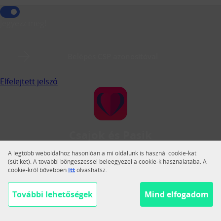
Jegyezz meg!
Belépés CSP azonosítóval
Elfelejtett jelszó
Csajok és Pasik
A Csajok és Pasik a legnagyobb magyar közösségi
A legtöbb weboldalhoz hasonlóan a mi oldalunk is használ cookie-kat
társkereső.
(sütiket). A további böngészéssel beleegyezel a cookie-k használatába. A
cookie-król bővebben
itt
olvashatsz.
Váltás teljes nézetre
Segítség
További lehetőségek
Mind elfogadom