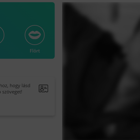
Flört
hoz, hogy lásd
ó szöveget!