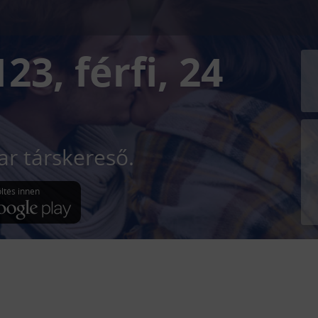
123
, férfi, 24
r társkereső.
öltés innen