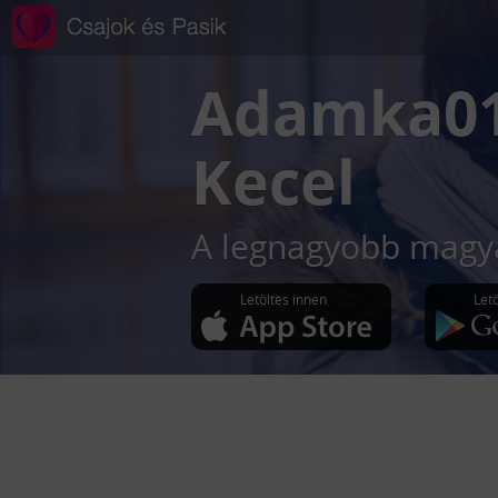
Adamka0
Kecel
A legnagyobb magya
Letöltés innen
Let