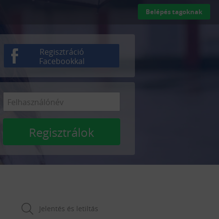
Belépés tagoknak
Regisztráció
Facebookkal
Regisztrálok
Jelentés és letiltás