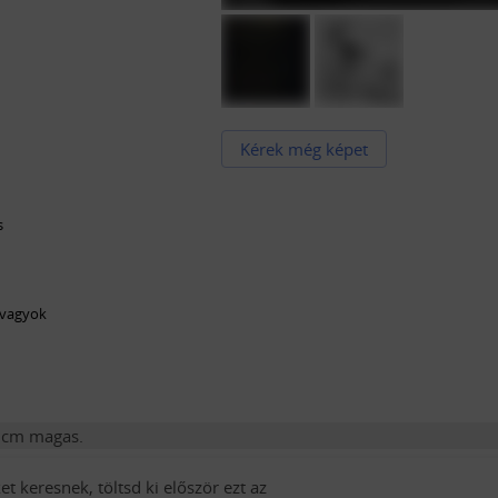
Kérek még képet
s
 vagyok
0 cm magas.
t keresnek, töltsd ki először ezt az