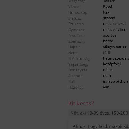
183 cm
Magasság:
Kecel
Város:
Rák
Horoszkóp:
szabad
Státusz:
majd kialakul
Ezt keres:
nincs tervben
Gyerekek:
sportos
Testalkat:
barna
Szemszín:
világos barna
Hajszín:
férfi
Nem:
heteroszexuáli
Beállítottság:
középfokú
Végzettség:
néha
Dohányzás:
nem
Alkohol:
inkább otthon
Buli:
van
Háziállat:
Kit keres?
Nőt, aki 18-99 éves, 150-20
Ahhoz, hogy lásd, mások kike