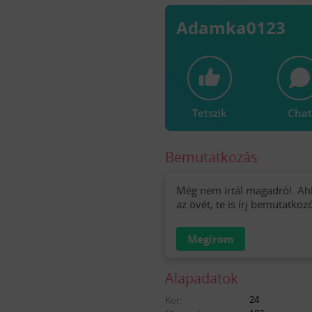
Adamka0123
Tetszik
Chat
Bemutatkozás
Még nem írtál magadról. Ah
az övét, te is írj bemutatkoz
Megírom
Alapadatok
24
Kor: