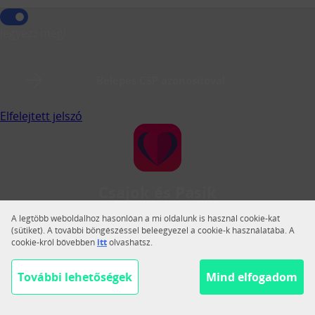
Jegyezz meg!
Belépés CSP azonosítóval
Elfelejtett jelszó
Csajok és Pasik
A Csajok és Pasik a legnagyobb magyar közösségi
A legtöbb weboldalhoz hasonlóan a mi oldalunk is használ cookie-kat
társkereső.
(sütiket). A további böngészéssel beleegyezel a cookie-k használatába. A
cookie-król bővebben
itt
olvashatsz.
Váltás teljes nézetre
Segítség
További lehetőségek
Mind elfogadom