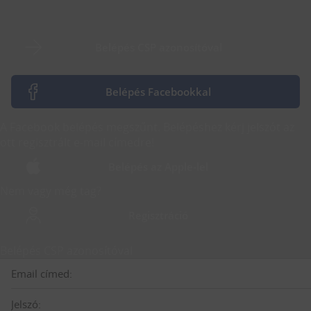
Belépés CSP azonosítóval
Belépés Facebookkal
A Facebook belépés megszűnt. Belépéshez kérj jelszót az
ott regisztrált e-mail címedre!
Belépés az Apple-lel
Nem vagy még tag?
Regisztráció
Belépés CSP azonosítóval
Email címed:
Jelszó: