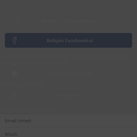
Belépés CSP azonosítóval
Belépés Facebookkal
A Facebook belépés megszűnt. Belépéshez kérj jelszót az
ott regisztrált e-mail címedre!
Belépés az Apple-lel
Nem vagy még tag?
Regisztráció
Belépés CSP azonosítóval
Email címed:
Jelszó: