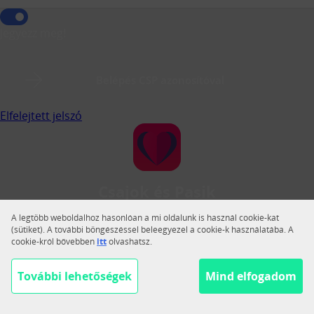
Jegyezz meg!
Belépés CSP azonosítóval
Elfelejtett jelszó
Csajok és Pasik
A Csajok és Pasik a legnagyobb magyar közösségi
A legtöbb weboldalhoz hasonlóan a mi oldalunk is használ cookie-kat
társkereső.
(sütiket). A további böngészéssel beleegyezel a cookie-k használatába. A
cookie-król bővebben
itt
olvashatsz.
Váltás teljes nézetre
Segítség
További lehetőségek
Mind elfogadom