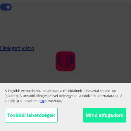
Jegyezz meg!
Belépés CSP azonosítóval
Elfelejtett jelszó
Csajok és Pasik
A Csajok és Pasik a legnagyobb magyar közösségi
A legtöbb weboldalhoz hasonlóan a mi oldalunk is használ cookie-kat
társkereső.
(sütiket). A további böngészéssel beleegyezel a cookie-k használatába. A
cookie-król bővebben
itt
olvashatsz.
Váltás teljes nézetre
Segítség
További lehetőségek
Mind elfogadom