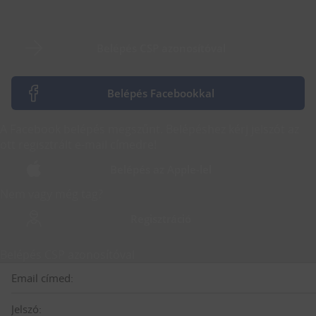
Belépés CSP azonosítóval
Belépés Facebookkal
A Facebook belépés megszűnt. Belépéshez kérj jelszót az
ott regisztrált e-mail címedre!
Belépés az Apple-lel
Nem vagy még tag?
Regisztráció
Belépés CSP azonosítóval
Email címed:
Jelszó: