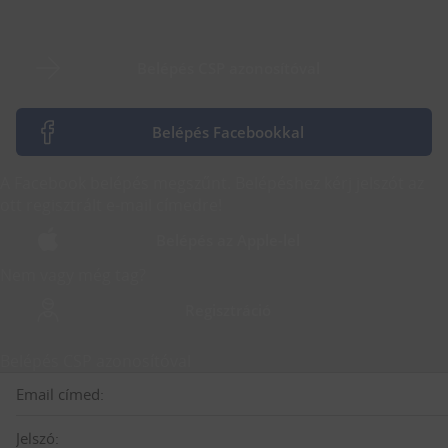
Belépés CSP azonosítóval
Belépés Facebookkal
A Facebook belépés megszűnt. Belépéshez kérj jelszót az
ott regisztrált e-mail címedre!
Belépés az Apple-lel
Nem vagy még tag?
Regisztráció
Belépés CSP azonosítóval
Email címed:
Jelszó: