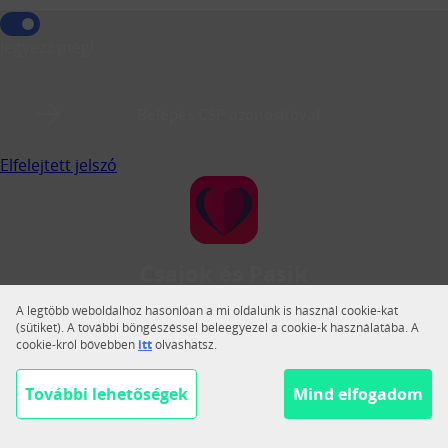
Jegyezz meg!
Belépés CSP azonosítóval
Elfelejtett jelszó
Csajok és Pasik
A Csajok és Pasik a legnagyobb magyar közösségi
A legtöbb weboldalhoz hasonlóan a mi oldalunk is használ cookie-kat
társkereső.
(sütiket). A további böngészéssel beleegyezel a cookie-k használatába. A
cookie-król bővebben
itt
olvashatsz.
Váltás teljes nézetre
Segítség
További lehetőségek
Mind elfogadom