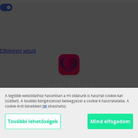
Jegyezz meg!
Belépés CSP azonosítóval
Elfelejtett jelszó
Csajok és Pasik
A Csajok és Pasik a legnagyobb magyar közösségi
A legtöbb weboldalhoz hasonlóan a mi oldalunk is használ cookie-kat
társkereső.
(sütiket). A további böngészéssel beleegyezel a cookie-k használatába. A
cookie-król bővebben
itt
olvashatsz.
Váltás teljes nézetre
Segítség
További lehetőségek
Mind elfogadom