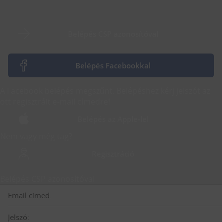
Belépés CSP azonosítóval
Belépés Facebookkal
A Facebook belépés megszűnt. Belépéshez kérj jelszót az
ott regisztrált e-mail címedre!
Belépés az Apple-lel
Nem vagy még tag?
Regisztráció
Belépés CSP azonosítóval
Email címed:
Jelszó: