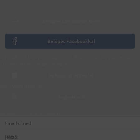
Belépés CSP azonosítóval
Belépés Facebookkal
A Facebook belépés megszűnt. Belépéshez kérj jelszót az
ott regisztrált e-mail címedre!
Belépés az Apple-lel
Nem vagy még tag?
Regisztráció
Belépés CSP azonosítóval
Email címed:
Jelszó: