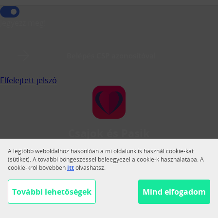
Jegyezz meg!
Belépés CSP azonosítóval
Elfelejtett jelszó
Csajok és Pasik
A Csajok és Pasik a legnagyobb magyar közösségi
A legtöbb weboldalhoz hasonlóan a mi oldalunk is használ cookie-kat
társkereső.
(sütiket). A további böngészéssel beleegyezel a cookie-k használatába. A
cookie-król bővebben
itt
olvashatsz.
Váltás teljes nézetre
Segítség
További lehetőségek
Mind elfogadom