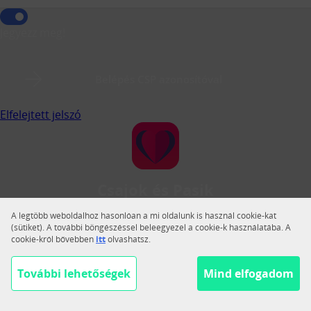
Jegyezz meg!
Belépés CSP azonosítóval
Elfelejtett jelszó
Csajok és Pasik
A Csajok és Pasik a legnagyobb magyar közösségi
A legtöbb weboldalhoz hasonlóan a mi oldalunk is használ cookie-kat
társkereső.
(sütiket). A további böngészéssel beleegyezel a cookie-k használatába. A
cookie-król bővebben
itt
olvashatsz.
Váltás teljes nézetre
Segítség
További lehetőségek
Mind elfogadom