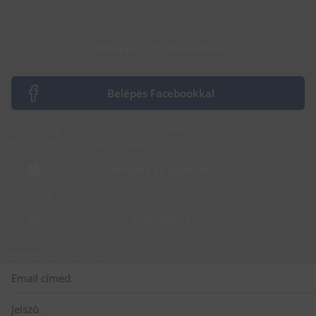
Belépés CSP azonosítóval
Belépés Facebookkal
A Facebook belépés megszűnt. Belépéshez kérj jelszót az
ott regisztrált e-mail címedre!
Belépés az Apple-lel
Nem vagy még tag?
Regisztráció
Belépés CSP azonosítóval
Email címed:
Jelszó: