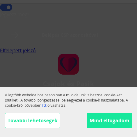
Jegyezz meg!
Belépés CSP azonosítóval
Elfelejtett jelszó
Csajok és Pasik
A Csajok és Pasik a legnagyobb magyar közösségi
A legtöbb weboldalhoz hasonlóan a mi oldalunk is használ cookie-kat
társkereső.
(sütiket). A további böngészéssel beleegyezel a cookie-k használatába. A
cookie-król bővebben
itt
olvashatsz.
Váltás teljes nézetre
Segítség
További lehetőségek
Mind elfogadom