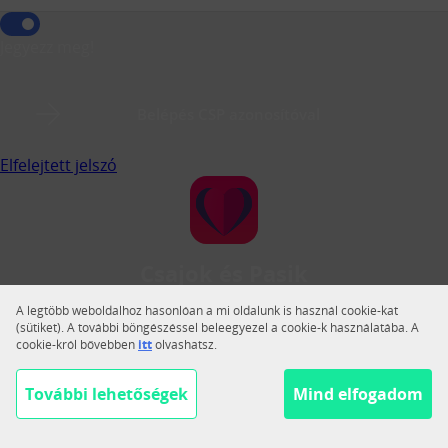
Jegyezz meg!
Belépés CSP azonosítóval
Elfelejtett jelszó
Csajok és Pasik
A Csajok és Pasik a legnagyobb magyar közösségi
A legtöbb weboldalhoz hasonlóan a mi oldalunk is használ cookie-kat
társkereső.
(sütiket). A további böngészéssel beleegyezel a cookie-k használatába. A
cookie-król bővebben
itt
olvashatsz.
Váltás teljes nézetre
Segítség
További lehetőségek
Mind elfogadom