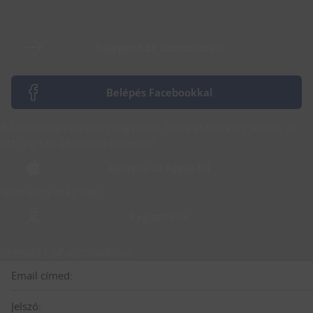
Belépés CSP azonosítóval
Belépés Facebookkal
A Facebook belépés megszűnt. Belépéshez kérj jelszót az
ott regisztrált e-mail címedre!
Belépés az Apple-lel
Nem vagy még tag?
Regisztráció
Belépés CSP azonosítóval
Email címed:
Jelszó: