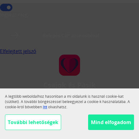
Jegyezz meg!
Belépés CSP azonosítóval
Elfelejtett jelszó
Csajok és Pasik
A Csajok és Pasik a legnagyobb magyar közösségi
A legtöbb weboldalhoz hasonlóan a mi oldalunk is használ cookie-kat
társkereső.
(sütiket). A további böngészéssel beleegyezel a cookie-k használatába. A
cookie-król bővebben
itt
olvashatsz.
Váltás teljes nézetre
Segítség
További lehetőségek
Mind elfogadom