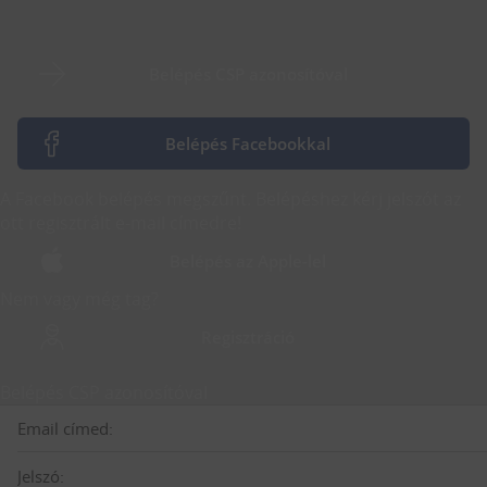
Belépés CSP azonosítóval
Belépés Facebookkal
A Facebook belépés megszűnt. Belépéshez kérj jelszót az
ott regisztrált e-mail címedre!
Belépés az Apple-lel
Nem vagy még tag?
Regisztráció
Belépés CSP azonosítóval
Email címed:
Jelszó: