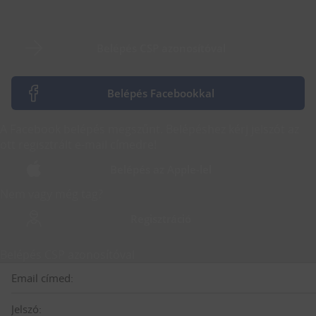
Belépés CSP azonosítóval
Belépés Facebookkal
A Facebook belépés megszűnt. Belépéshez kérj jelszót az
ott regisztrált e-mail címedre!
Belépés az Apple-lel
Nem vagy még tag?
Regisztráció
Belépés CSP azonosítóval
Email címed:
Jelszó: