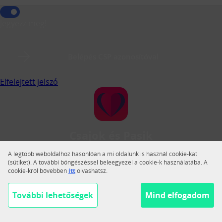
Jegyezz meg!
Belépés CSP azonosítóval
Elfelejtett jelszó
Csajok és Pasik
A Csajok és Pasik a legnagyobb magyar közösségi
A legtöbb weboldalhoz hasonlóan a mi oldalunk is használ cookie-kat
társkereső.
(sütiket). A további böngészéssel beleegyezel a cookie-k használatába. A
cookie-król bővebben
itt
olvashatsz.
Váltás teljes nézetre
Segítség
További lehetőségek
Mind elfogadom