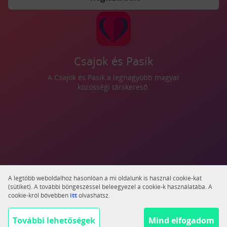
Csajok és Pasik
A Csajok és Pasik a legnagyobb magyar
közösségi társkereső.
A legtöbb weboldalhoz hasonlóan a mi oldalunk is használ cookie-kat
(sütiket). A további böngészéssel beleegyezel a cookie-k használatába. A
cookie-król bővebben
itt
olvashatsz.
További lehetőségek
Mind elfogadom