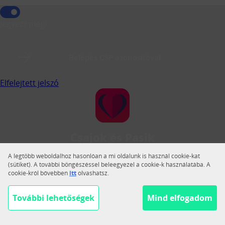
Jegyezz meg!
Belépés CSP azonosítóval
Elfelejtett jelszó
Csajok és Pasik
A Csajok és Pasik a legnagyobb magyar közösségi
A legtöbb weboldalhoz hasonlóan a mi oldalunk is használ cookie-kat
társkereső.
(sütiket). A további böngészéssel beleegyezel a cookie-k használatába. A
cookie-król bővebben
itt
olvashatsz.
Váltás teljes nézetre
Segítség
További lehetőségek
Mind elfogadom