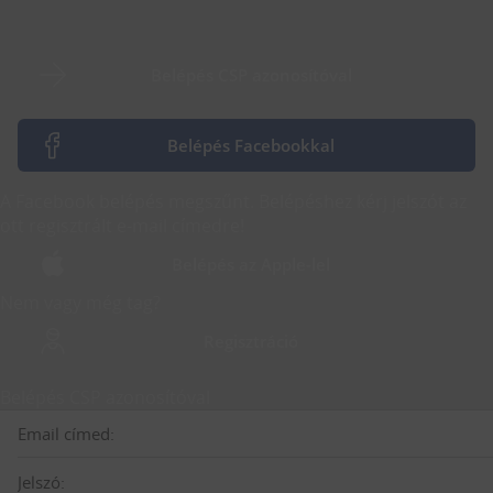
Belépés CSP azonosítóval
Belépés Facebookkal
A Facebook belépés megszűnt. Belépéshez kérj jelszót az
ott regisztrált e-mail címedre!
Belépés az Apple-lel
Nem vagy még tag?
Regisztráció
Belépés CSP azonosítóval
Email címed:
Jelszó: