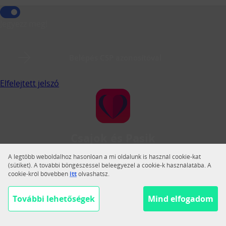
Jegyezz meg!
Belépés CSP azonosítóval
Elfelejtett jelszó
Csajok és Pasik
A Csajok és Pasik a legnagyobb magyar közösségi
A legtöbb weboldalhoz hasonlóan a mi oldalunk is használ cookie-kat
társkereső.
(sütiket). A további böngészéssel beleegyezel a cookie-k használatába. A
cookie-król bővebben
itt
olvashatsz.
Váltás teljes nézetre
Segítség
További lehetőségek
Mind elfogadom