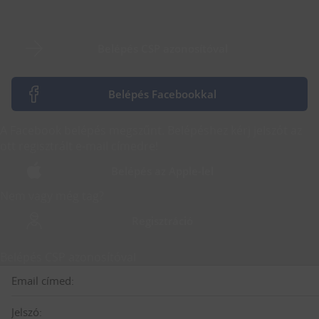
Belépés CSP azonosítóval
Belépés Facebookkal
A Facebook belépés megszűnt. Belépéshez kérj jelszót az
ott regisztrált e-mail címedre!
Belépés az Apple-lel
Nem vagy még tag?
Regisztráció
Belépés CSP azonosítóval
Email címed:
Jelszó: